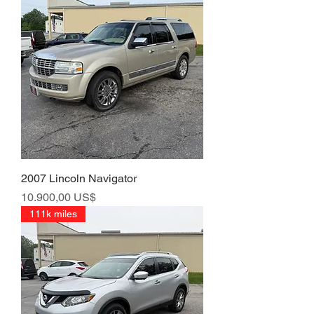
2007 Lincoln Navigator
Precio
10.900,00 US$
111k miles