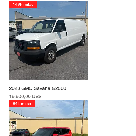
148k miles
2023 GMC Savana G2500
Precio
19.900,00 US$
84k miles