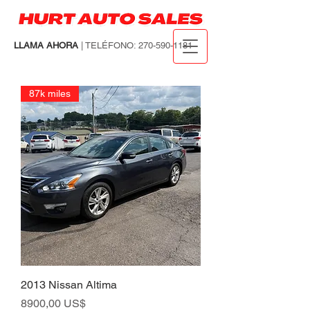
LLAMA AHORA
| TELÉFONO:
270-590-1181
87k miles
2013 Nissan Altima
Precio
8900,00 US$