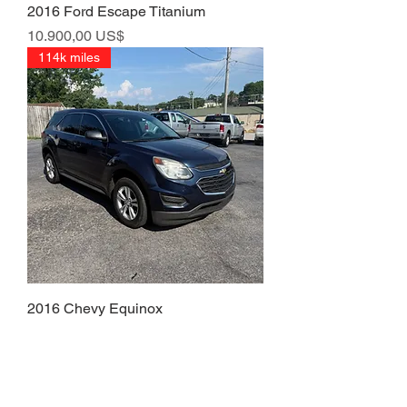
2016 Ford Escape Titanium
Precio
10.900,00 US$
114k miles
2016 Chevy Equinox
Precio
6900,00 US$
145k miles