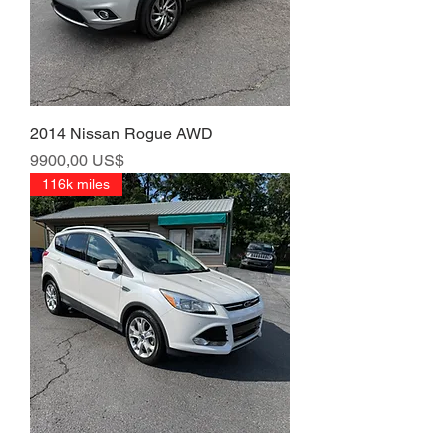
2014 Nissan Rogue AWD
Precio
9900,00 US$
116k miles