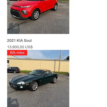
2021 KIA Soul
Precio
13.900,00 US$
82k miles