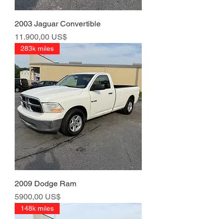
2003 Jaguar Convertible
Precio
11.900,00 US$
283k miles
2009 Dodge Ram
Precio
5900,00 US$
148k miles