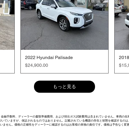
2022 Hyundai Palisade
クイックビュー
2018
価格
価格
$24,900.00
$15,
もっと見る
金、金融手数料、ディーラーの書類準備費用、および排出ガス試験費用は含まれていません。車両の在
づいていますが、保証されるものではありません。記載されている機器の存在と状態を確認するのは
いません。価格の正確性をディーラーに確認するのはお客様の単独の責任です。価格は予告なく変