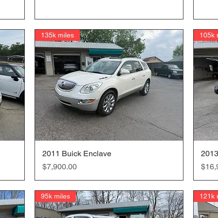
135k miles
105k 
2011 Buick Enclave
クイックビュー
2013
価格
価格
$7,900.00
$16,
95k miles
121k 