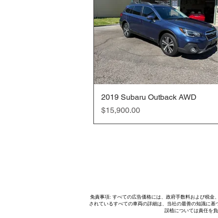
2019 Subaru Outback AWD
クイックビュー
価格
$15,900.00
免責事項: すべての広告価格には、政府手数料および税
されているすべての車両の詳細は、当社の最善の知識に基
誤植については責任を負