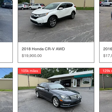
2018 Honda CR-V AWD
クイックビュー
2016
価格
価格
$19,900.00
$17,
105k miles
129k 