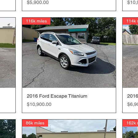
価格
価格
$5,900.00
$10,
116k miles
114k 
2016 Ford Escape Titanium
クイックビュー
2016
価格
価格
$10,900.00
$6,9
86k miles
162k 