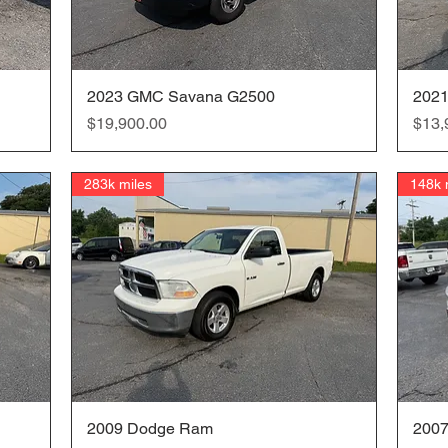
2023 GMC Savana G2500
クイックビュー
2021
価格
価格
$19,900.00
$13,
283k miles
148k 
2009 Dodge Ram
クイックビュー
2007